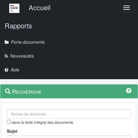
Menu principal
Accueil
Toggl
Rapports
Porte-documents
Nouveautés
Aide
Menu
Navigation
Recherche
contextuel
et
outils
annexes
dans le texte intégral des documents
Sujet