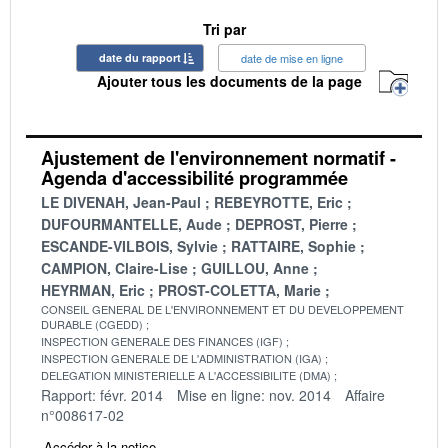
Tri par
date du rapport
date de mise en ligne
Ajouter tous les documents de la page
Ajustement de l'environnement normatif -
Agenda d'accessibilité programmée
LE DIVENAH, Jean-Paul
REBEYROTTE, Eric
DUFOURMANTELLE, Aude
DEPROST, Pierre
ESCANDE-VILBOIS, Sylvie
RATTAIRE, Sophie
CAMPION, Claire-Lise
GUILLOU, Anne
HEYRMAN, Eric
PROST-COLETTA, Marie
CONSEIL GENERAL DE L'ENVIRONNEMENT ET DU DEVELOPPEMENT
DURABLE (CGEDD)
INSPECTION GENERALE DES FINANCES (IGF)
INSPECTION GENERALE DE L'ADMINISTRATION (IGA)
DELEGATION MINISTERIELLE A L'ACCESSIBILITE (DMA)
Rapport: févr. 2014
Mise en ligne: nov. 2014
Affaire
n°008617-02
Accéder à la notice