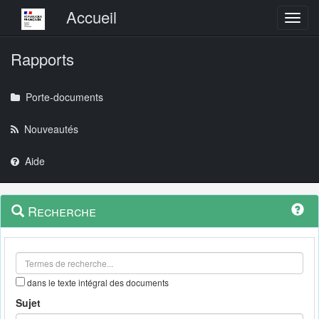
Menu principal
Accueil
Toggl
Rapports
Porte-documents
Nouveautés
Aide
Menu
Navigation
Recherche
contextuel
et
outils
annexes
dans le texte intégral des documents
Sujet