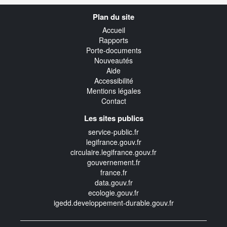
Navigation
Plan du site
transverse
Accueil
Rapports
Porte-documents
Nouveautés
Aide
Accessibilité
Mentions légales
Contact
Les sites publics
service-public.fr
legifrance.gouv.fr
circulaire.legifrance.gouv.fr
gouvernement.fr
france.fr
data.gouv.fr
ecologie.gouv.fr
igedd.developpement-durable.gouv.fr