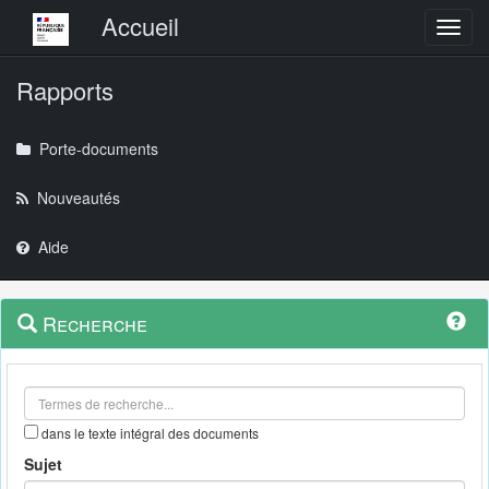
Menu principal
Accueil
Toggl
Rapports
Porte-documents
Nouveautés
Aide
Menu
Navigation
Recherche
contextuel
et
outils
annexes
dans le texte intégral des documents
Sujet