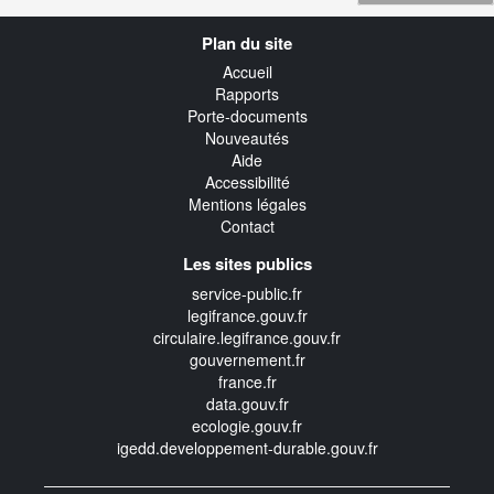
Navigation
Plan du site
transverse
Accueil
Rapports
Porte-documents
Nouveautés
Aide
Accessibilité
Mentions légales
Contact
Les sites publics
service-public.fr
legifrance.gouv.fr
circulaire.legifrance.gouv.fr
gouvernement.fr
france.fr
data.gouv.fr
ecologie.gouv.fr
igedd.developpement-durable.gouv.fr