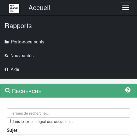
Menu principal
Accueil
Toggl
Rapports
Porte-documents
Nouveautés
Aide
Menu
Navigation
Recherche
contextuel
et
outils
annexes
dans le texte intégral des documents
Sujet