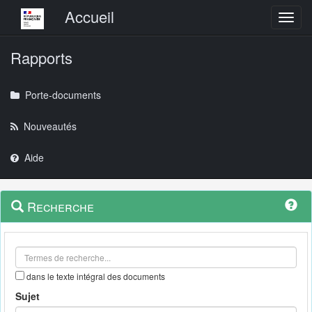
Menu principal
Accueil
Toggl
Rapports
Porte-documents
Nouveautés
Aide
Menu
Navigation
Recherche
contextuel
et
outils
annexes
dans le texte intégral des documents
Sujet