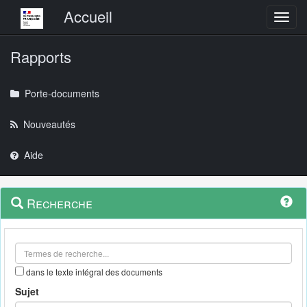
Menu principal
Accueil
Toggl
Rapports
Porte-documents
Nouveautés
Aide
Menu
Navigation
Recherche
contextuel
et
outils
annexes
dans le texte intégral des documents
Sujet