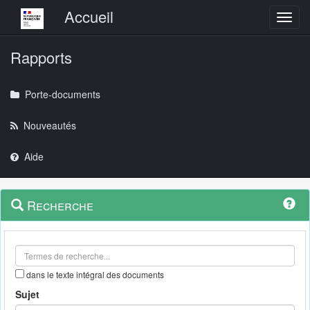
Menu principal
Accueil
Toggl
Rapports
Porte-documents
Nouveautés
Aide
Menu
Navigation
Recherche
contextuel
et
outils
annexes
dans le texte intégral des documents
Sujet