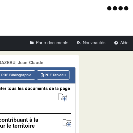
Menu
d'acce
Porte-documents
Nouveautés
Aide
: GAZEAU, Jean-Claude
PDF Bibliographie
PDF Tableau
ter tous les documents de la page
contribuant à la
r le territoire