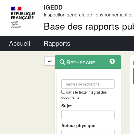
IGEDD
Inspection générale de l’environnement e
Base des rapports pub
Menu principal
Accueil
Rapports
Menu
Navigation
Recherche
contextuel
et
outils
annexes
dans le texte intégral des
documents
Sujet
Auteur physique