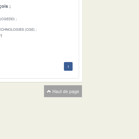
çois
 (CGEDD)
TECHNOLOGIES (CGE)
01
1
Haut de page