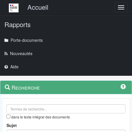
Menu principal
Accueil
Toggl
Rapports
Porte-documents
Nouveautés
Aide
Menu
Navigation
Recherche
contextuel
et
outils
annexes
dans le texte intégral des documents
Sujet