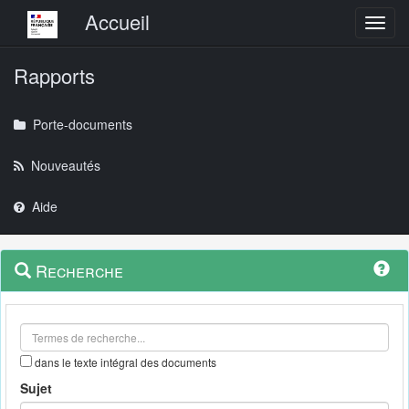
Menu principal
Accueil
Toggl
Rapports
Porte-documents
Nouveautés
Aide
Menu
Navigation
Recherche
contextuel
et
outils
annexes
dans le texte intégral des documents
Sujet