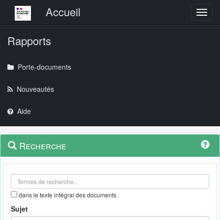
Menu principal
Accueil
Toggl
Rapports
Porte-documents
Nouveautés
Aide
Menu
Navigation
Recherche
contextuel
et
outils
annexes
dans le texte intégral des documents
Sujet