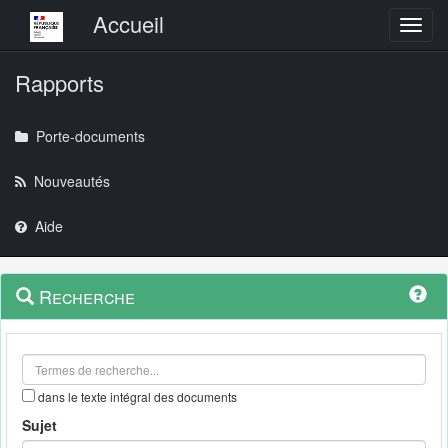
Menu principal
Accueil
Toggl
Rapports
Porte-documents
Nouveautés
Aide
Menu
Navigation
Recherche
contextuel
et
outils
annexes
dans le texte intégral des documents
Sujet