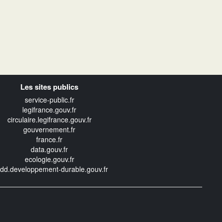
Les sites publics
service-public.fr
legifrance.gouv.fr
circulaire.legifrance.gouv.fr
gouvernement.fr
france.fr
data.gouv.fr
ecologie.gouv.fr
edd.developpement-durable.gouv.fr