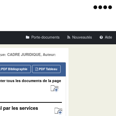
Menu
d'acce
Porte-documents
Nouveautés
Aide
tique: CADRE JURIDIQUE, Auteur:
PDF Bibliographie
PDF Tableau
ter tous les documents de la page
al par les services