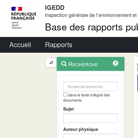
IGEDD
Inspection générale de l’environnement e
Base des rapports pub
Menu principal
Accueil
Rapports
Menu
Navigation
Recherche
contextuel
et
outils
annexes
dans le texte intégral des
documents
Sujet
Auteur physique