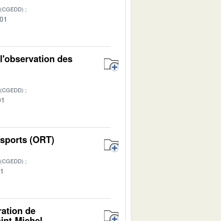
 (CGEDD)
-01
 l'observation des
 (CGEDD)
01
nsports (ORT)
 (CGEDD)
01
ration de
int-Michel