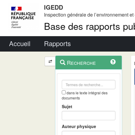
IGEDD
Inspection générale de l’environnement e
Base des rapports pub
Menu principal
Accueil
Rapports
Menu
Navigation
Recherche
contextuel
et
outils
annexes
dans le texte intégral des
documents
Sujet
Auteur physique