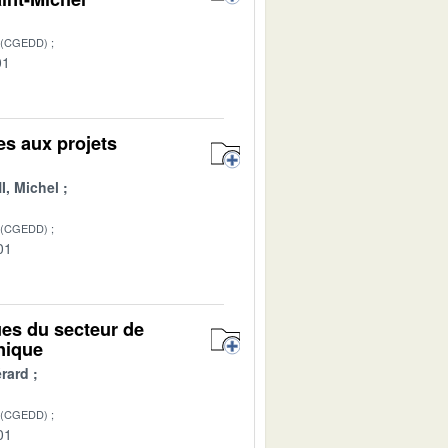
 (CGEDD)
01
es aux projets
, Michel
 (CGEDD)
01
ues du secteur de
nique
rard
 (CGEDD)
01