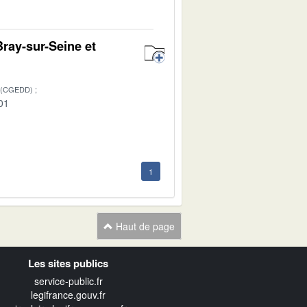
ray-sur-Seine et
 (CGEDD)
01
1
Haut de page
Les sites publics
service-public.fr
legifrance.gouv.fr