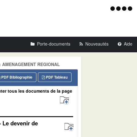
Menu
d'acce
Porte-documents
Nouveautés
Aide
maine: AMENAGEMENT REGIONAL
PDF Bibliographie
PDF Tableau
ter tous les documents de la page
- Le devenir de