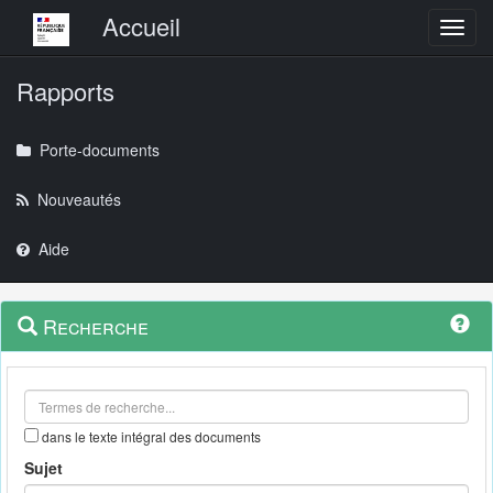
Menu principal
Accueil
Toggl
Rapports
Porte-documents
Nouveautés
Aide
Menu
Navigation
Recherche
contextuel
et
outils
annexes
dans le texte intégral des documents
Sujet