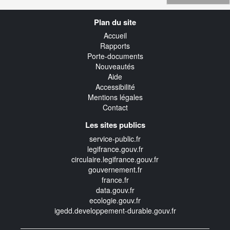
Navigation
Plan du site
transverse
Accueil
Rapports
Porte-documents
Nouveautés
Aide
Accessibilité
Mentions légales
Contact
Les sites publics
service-public.fr
legifrance.gouv.fr
circulaire.legifrance.gouv.fr
gouvernement.fr
france.fr
data.gouv.fr
ecologie.gouv.fr
igedd.developpement-durable.gouv.fr