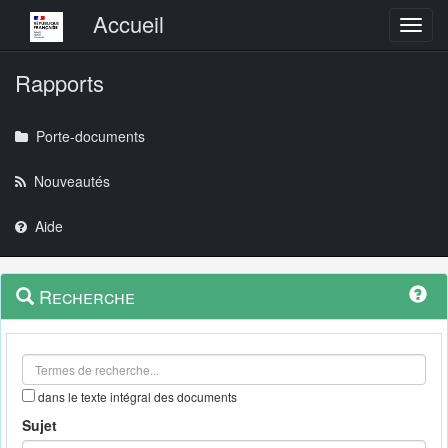
Menu principal
Accueil
Toggl
Rapports
Porte-documents
Nouveautés
Aide
Menu
Navigation
Recherche
contextuel
et
outils
annexes
dans le texte intégral des documents
Sujet