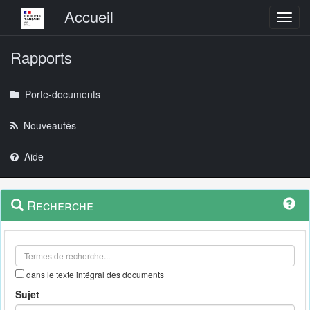
Menu principal
Accueil
Toggl
Rapports
Porte-documents
Nouveautés
Aide
Menu
Navigation
Recherche
contextuel
et
outils
annexes
dans le texte intégral des documents
Sujet