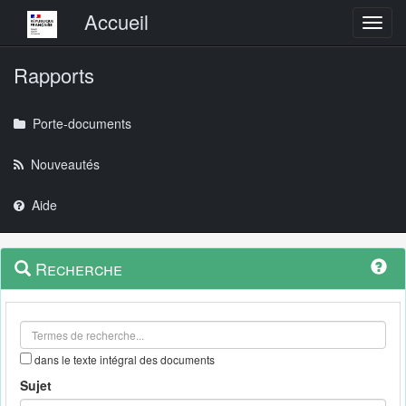
Menu principal
Accueil
Toggl
Rapports
Porte-documents
Nouveautés
Aide
Menu
Navigation
Recherche
contextuel
et
outils
annexes
dans le texte intégral des documents
Sujet