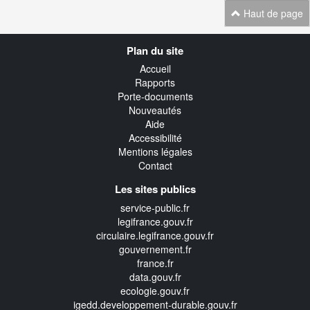
Haut de page
Navigation
Plan du site
transverse
Accueil
Rapports
Porte-documents
Nouveautés
Aide
Accessibilité
Mentions légales
Contact
Les sites publics
service-public.fr
legifrance.gouv.fr
circulaire.legifrance.gouv.fr
gouvernement.fr
france.fr
data.gouv.fr
ecologie.gouv.fr
igedd.developpement-durable.gouv.fr