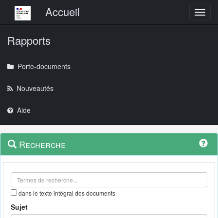
Menu principal
Accueil
Toggl
Rapports
Porte-documents
Nouveautés
Aide
Menu
Navigation
Recherche
contextuel
et
outils
annexes
dans le texte intégral des documents
Sujet