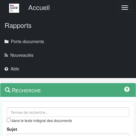
Menu principal
Accueil
Toggl
Rapports
Porte-documents
Nouveautés
Aide
Menu
Navigation
Recherche
contextuel
et
outils
annexes
dans le texte intégral des documents
Sujet