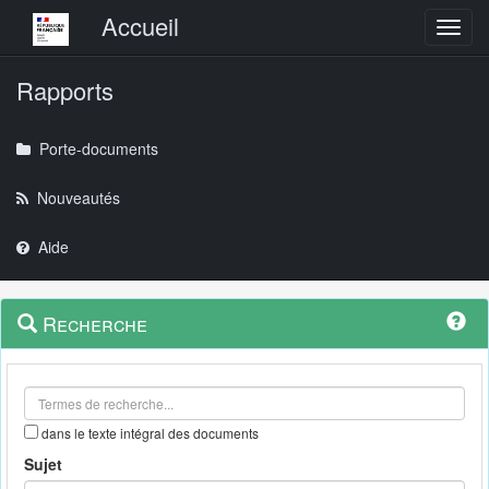
Menu principal
Accueil
Toggl
Rapports
Porte-documents
Nouveautés
Aide
Menu
Navigation
Recherche
contextuel
et
outils
annexes
dans le texte intégral des documents
Sujet