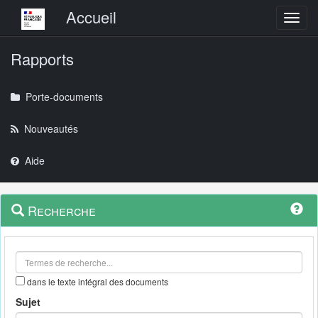
Menu principal
Accueil
Toggl
Rapports
Porte-documents
Nouveautés
Aide
Menu
Navigation
Recherche
contextuel
et
outils
annexes
dans le texte intégral des documents
Sujet