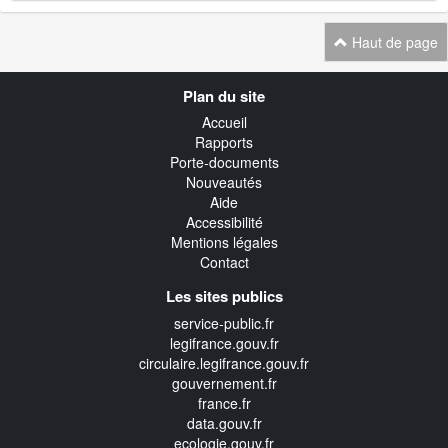
Haut de page
Navigation
Plan du site
transverse
Accueil
Rapports
Porte-documents
Nouveautés
Aide
Accessibilité
Mentions légales
Contact
Les sites publics
service-public.fr
legifrance.gouv.fr
circulaire.legifrance.gouv.fr
gouvernement.fr
france.fr
data.gouv.fr
ecologie.gouv.fr