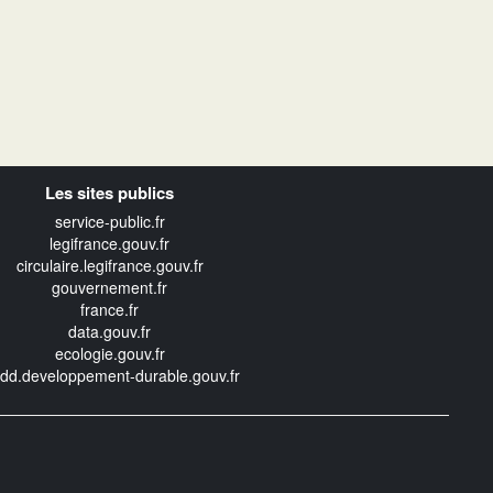
Les sites publics
service-public.fr
legifrance.gouv.fr
circulaire.legifrance.gouv.fr
gouvernement.fr
france.fr
data.gouv.fr
ecologie.gouv.fr
edd.developpement-durable.gouv.fr