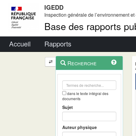
IGEDD
Inspection générale de l’environnement e
Base des rapports pub
Menu principal
Accueil
Rapports
Menu
Navigation
Recherche
contextuel
et
outils
annexes
dans le texte intégral des
documents
Sujet
Auteur physique