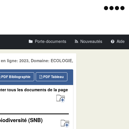
Menu
d'acce
Porte-documents
Nouveautés
Aide
e en ligne: 2023, Domaine: ECOLOGIE,
PDF Bibliographie
PDF Tableau
ter tous les documents de la page
biodiversité (SNB)