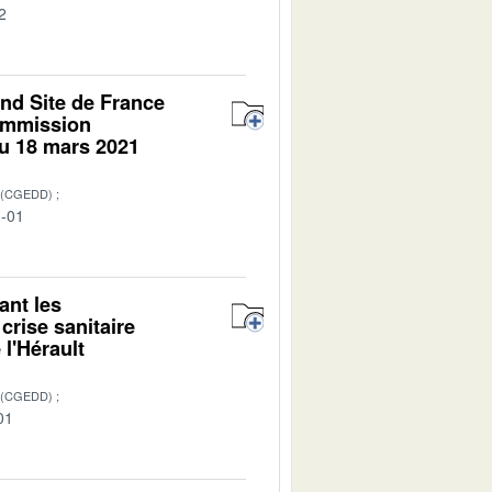
2
and Site de France
commission
du 18 mars 2021
 (CGEDD)
1-01
ant les
crise sanitaire
l'Hérault
 (CGEDD)
01