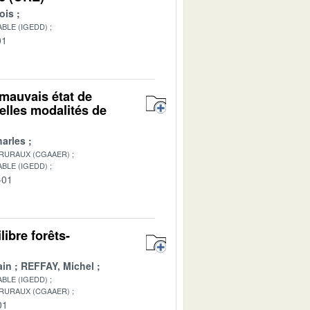
ois
BLE (IGEDD)
01
mauvais état de
elles modalités de
arles
 RURAUX (CGAAER)
BLE (IGEDD)
-01
ibre forêts-
ain
REFFAY, Michel
BLE (IGEDD)
 RURAUX (CGAAER)
01