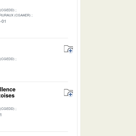
 (CGEDD)
 RURAUX (CGAAER)
5-01
 (CGEDD)
llence
toises
 (CGEDD)
01