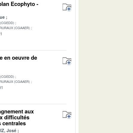
plan Ecophyto -
ue
 (CGEDD)
 RURAUX (CGAAER)
01
se en oeuvre de
 (CGEDD)
 RURAUX (CGAAER)
01
pagnement aux
x difficultés
 centrales
IZ, José