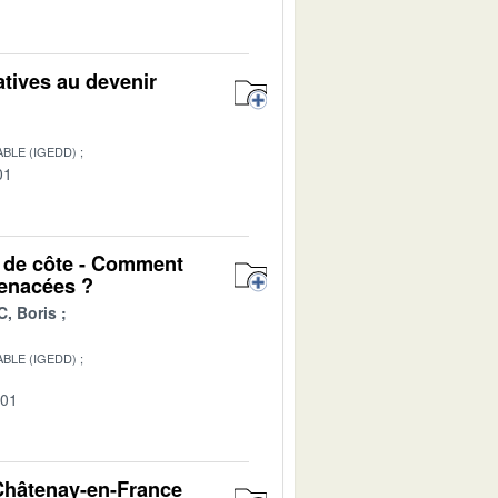
atives au devenir
BLE (IGEDD)
01
t de côte - Comment
menacées ?
, Boris
BLE (IGEDD)
-01
 Châtenay-en-France