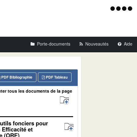
Menu
d'acce
Porte-documents
Nouveautés
Aide
PDF Bibliographie
PDF Tableau
ter tous les documents de la page
outils fonciers pour
 Efficacité et
le (ORE)