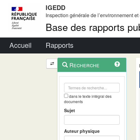
IGEDD
Inspection générale de l’environnement e
Base des rapports pub
Menu principal
Accueil
Rapports
Menu
Navigation
Recherche
contextuel
et
outils
annexes
dans le texte intégral des
documents
Sujet
Auteur physique