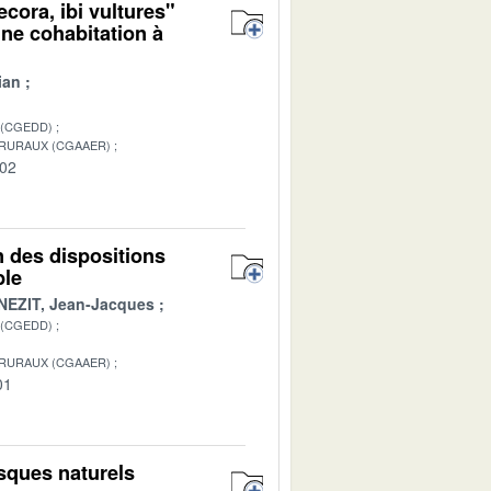
ecora, ibi vultures"
 une cohabitation à
ian
 (CGEDD)
 RURAUX (CGAAER)
-02
n des dispositions
ble
NEZIT, Jean-Jacques
 (CGEDD)
 RURAUX (CGAAER)
01
isques naturels