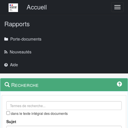
Menu principal
Accueil
Toggl
Rapports
Porte-documents
Nouveautés
Aide
Menu
Navigation
Recherche
contextuel
et
outils
annexes
dans le texte intégral des documents
Sujet