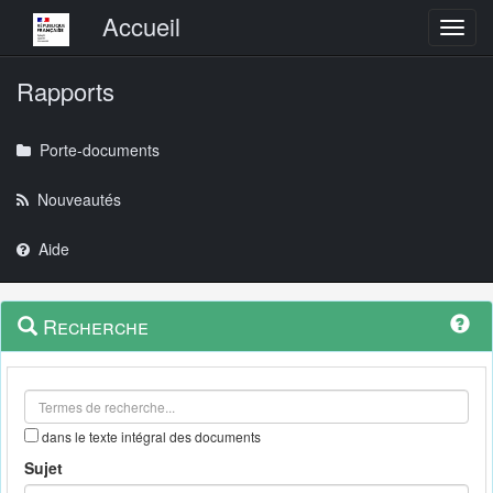
Menu principal
Accueil
Toggl
Rapports
Porte-documents
Nouveautés
Aide
Menu
Navigation
Recherche
contextuel
et
outils
annexes
dans le texte intégral des documents
Sujet