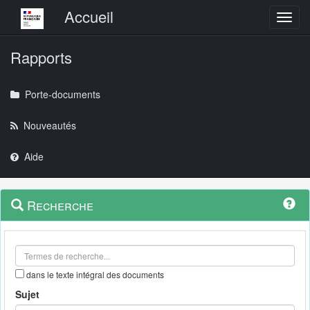
Menu principal
Accueil
Toggl
Rapports
Porte-documents
Nouveautés
Aide
Menu
Navigation
Recherche
contextuel
et
outils
annexes
dans le texte intégral des documents
Sujet