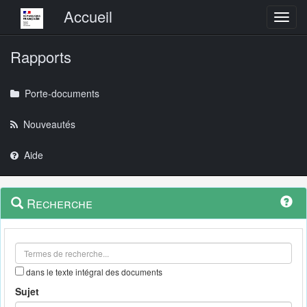
Menu principal
Accueil
Toggl
Rapports
Porte-documents
Nouveautés
Aide
Menu
Navigation
Recherche
contextuel
et
outils
annexes
dans le texte intégral des documents
Sujet