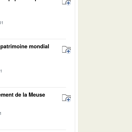
01
u patrimoine mondial
01
tement de la Meuse
1