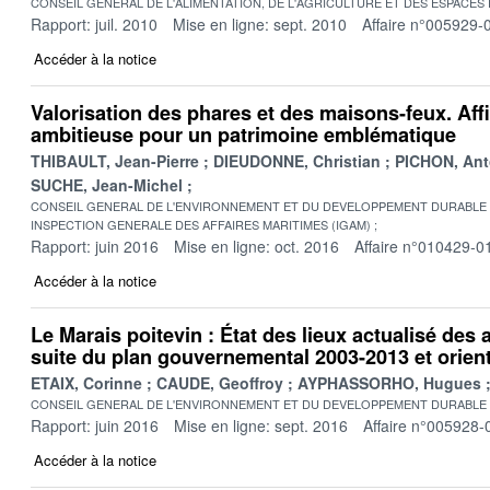
CONSEIL GENERAL DE L'ALIMENTATION, DE L'AGRICULTURE ET DES ESPACES
Rapport: juil. 2010
Mise en ligne: sept. 2010
Affaire n°005929-
Accéder à la notice
Valorisation des phares et des maisons-feux. Aff
ambitieuse pour un patrimoine emblématique
THIBAULT, Jean-Pierre
DIEUDONNE, Christian
PICHON, Ant
SUCHE, Jean-Michel
CONSEIL GENERAL DE L'ENVIRONNEMENT ET DU DEVELOPPEMENT DURABLE
INSPECTION GENERALE DES AFFAIRES MARITIMES (IGAM)
Rapport: juin 2016
Mise en ligne: oct. 2016
Affaire n°010429-0
Accéder à la notice
Le Marais poitevin : État des lieux actualisé des
suite du plan gouvernemental 2003-2013 et orien
ETAIX, Corinne
CAUDE, Geoffroy
AYPHASSORHO, Hugues
CONSEIL GENERAL DE L'ENVIRONNEMENT ET DU DEVELOPPEMENT DURABLE
Rapport: juin 2016
Mise en ligne: sept. 2016
Affaire n°005928-
Accéder à la notice