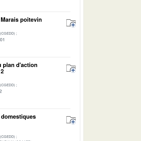
Marais poitevin
 (CGEDD)
-01
 plan d'action
12
 (CGEDD)
2
n domestiques
 (CGEDD)