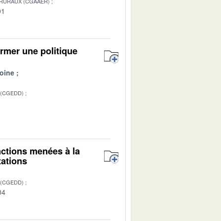
 RURAUX (CGAAER)
01
irmer une politique
oine
 (CGEDD)
1
 actions menées à la
tations
 (CGEDD)
04