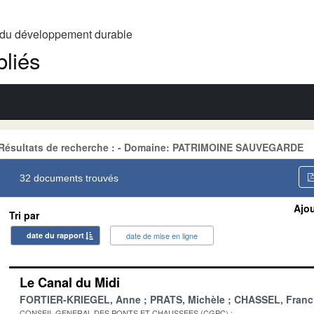
t du développement durable
liés
Résultats de recherche : - Domaine: PATRIMOINE SAUVEGARDE
32 documents trouvés
Ajou
Tri par
date du rapport
date de mise en ligne
Le Canal du Midi
FORTIER-KRIEGEL, Anne
PRATS, Michèle
CHASSEL, Franc
CONSEIL GENERAL DES PONTS ET CHAUSSEES (CGPC)