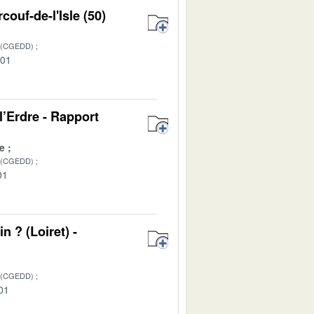
ouf-de-l'Isle (50)
 (CGEDD)
-01
l’Erdre - Rapport
e
 (CGEDD)
01
n ? (Loiret) -
 (CGEDD)
01