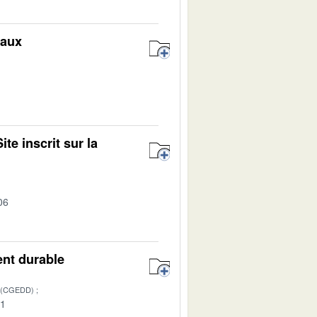
naux
1
e inscrit sur la
06
nt durable
 (CGEDD)
01