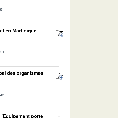
-01
et en Martinique
-01
obal des organismes
-01
 l'Equipement porté