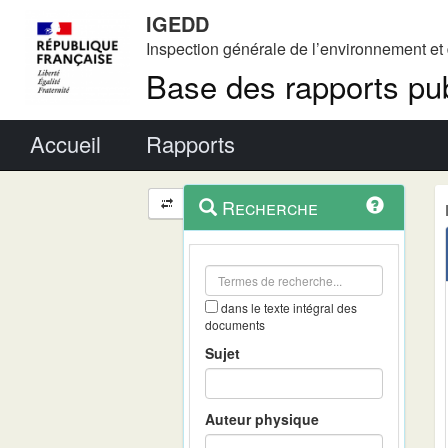
IGEDD
Inspection générale de l’environnement e
Base des rapports pub
Menu principal
Accueil
Rapports
Menu
Navigation
Recherche
contextuel
et
outils
annexes
dans le texte intégral des
documents
Sujet
Auteur physique