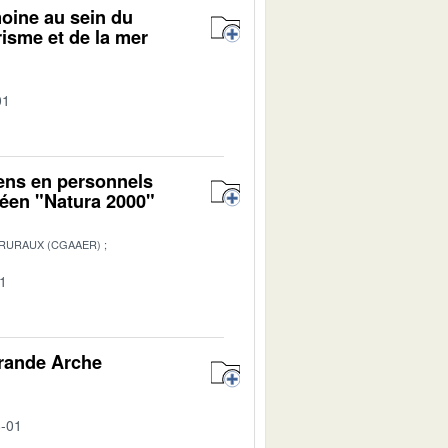
moine au sein du
risme et de la mer
01
yens en personnels
péen "Natura 2000"
 RURAUX (CGAAER)
01
Grande Arche
8-01