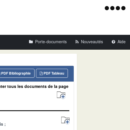
Menu
d'acce
Porte-documents
Nouveautés
Aide
PDF Bibliographie
PDF Tableau
ter tous les documents de la page
is