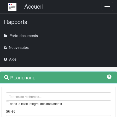
Menu principal
Accueil
Toggl
Rapports
Porte-documents
Nouveautés
Aide
Menu
Navigation
Recherche
contextuel
et
outils
annexes
dans le texte intégral des documents
Sujet