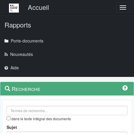
Menu principal
Accueil
Toggl
Rapports
Porte-documents
Nouveautés
Aide
Menu
Navigation
Recherche
contextuel
et
outils
annexes
dans le texte intégral des documents
Sujet