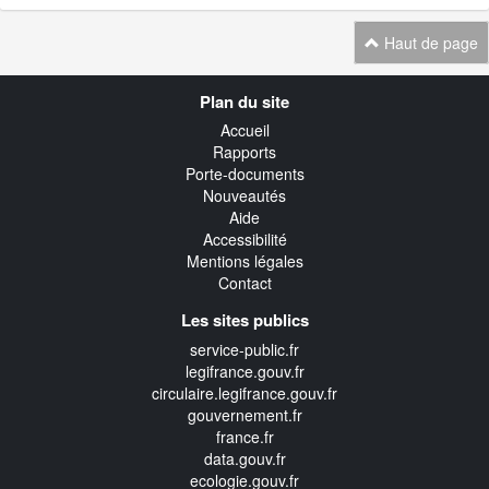
Haut de page
Navigation
Plan du site
transverse
Accueil
Rapports
Porte-documents
Nouveautés
Aide
Accessibilité
Mentions légales
Contact
Les sites publics
service-public.fr
legifrance.gouv.fr
circulaire.legifrance.gouv.fr
gouvernement.fr
france.fr
data.gouv.fr
ecologie.gouv.fr