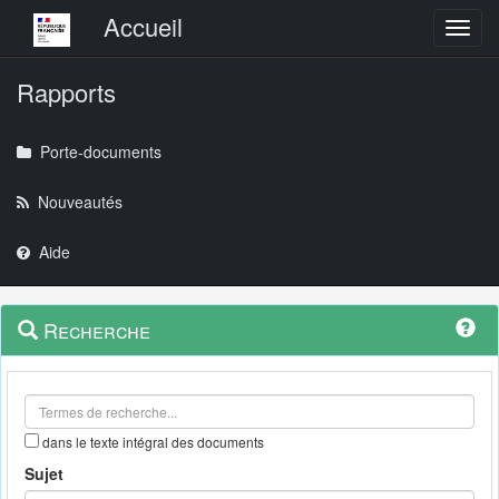
Menu principal
Accueil
Toggl
Rapports
Porte-documents
Nouveautés
Aide
Menu
Navigation
Recherche
contextuel
et
outils
annexes
dans le texte intégral des documents
Sujet