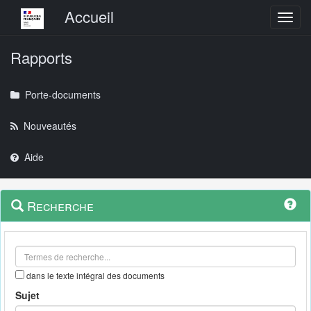
Menu principal
Accueil
Toggl
Rapports
Porte-documents
Nouveautés
Aide
Menu
Navigation
Recherche
contextuel
et
outils
annexes
dans le texte intégral des documents
Sujet