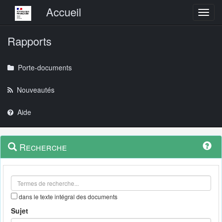
Menu principal
Accueil
Toggl
Rapports
Porte-documents
Nouveautés
Aide
Menu
Navigation
Recherche
contextuel
et
outils
annexes
dans le texte intégral des documents
Sujet