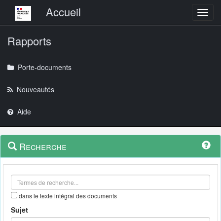
Menu principal
Accueil
Toggl
Rapports
Porte-documents
Nouveautés
Aide
Menu
Navigation
Recherche
contextuel
et
outils
annexes
dans le texte intégral des documents
Sujet