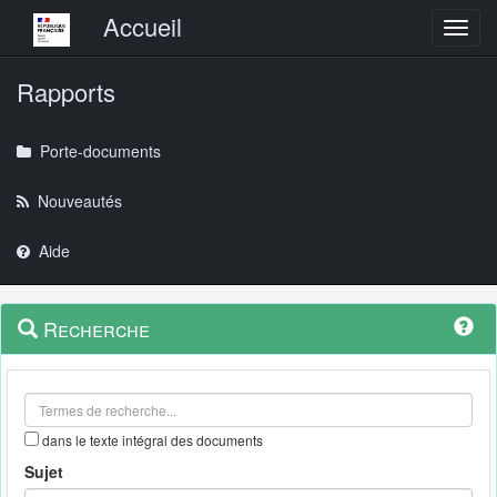
Menu principal
Accueil
Toggl
Rapports
Porte-documents
Nouveautés
Aide
Menu
Navigation
Recherche
contextuel
et
outils
annexes
dans le texte intégral des documents
Sujet