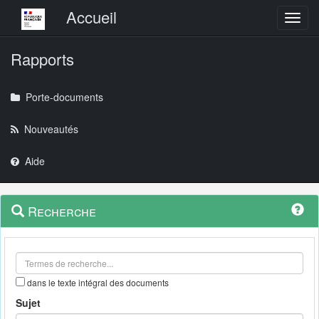
Menu principal
Accueil
Toggl
Rapports
Porte-documents
Nouveautés
Aide
Menu
Navigation
Recherche
contextuel
et
outils
annexes
dans le texte intégral des documents
Sujet