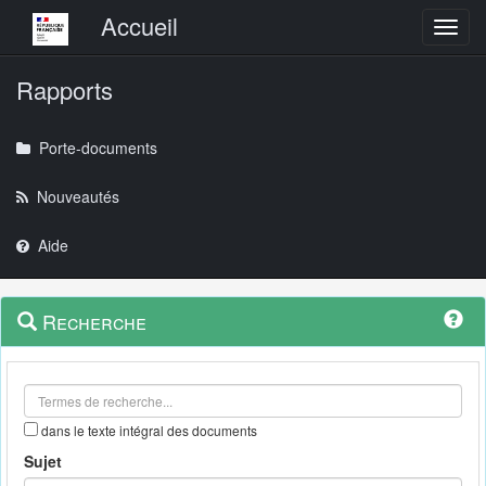
Menu principal
Accueil
Toggl
Rapports
Porte-documents
Nouveautés
Aide
Menu
Navigation
Recherche
contextuel
et
outils
annexes
dans le texte intégral des documents
Sujet