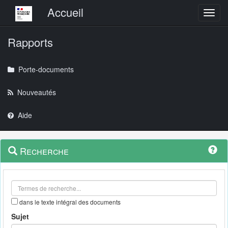
Menu principal
Accueil
Toggl
Rapports
Porte-documents
Nouveautés
Aide
Menu
Navigation
Recherche
contextuel
et
outils
annexes
dans le texte intégral des documents
Sujet