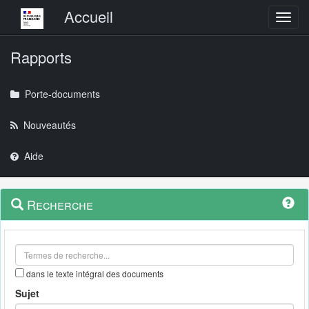
Menu principal
Accueil
Toggl
Rapports
Porte-documents
Nouveautés
Aide
Menu
Navigation
Recherche
contextuel
et
outils
annexes
dans le texte intégral des documents
Sujet