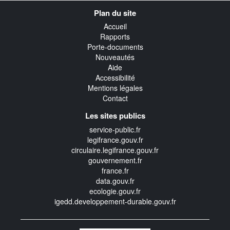
Navigation
Plan du site
transverse
Accueil
Rapports
Porte-documents
Nouveautés
Aide
Accessibilité
Mentions légales
Contact
Les sites publics
service-public.fr
legifrance.gouv.fr
circulaire.legifrance.gouv.fr
gouvernement.fr
france.fr
data.gouv.fr
ecologie.gouv.fr
igedd.developpement-durable.gouv.fr