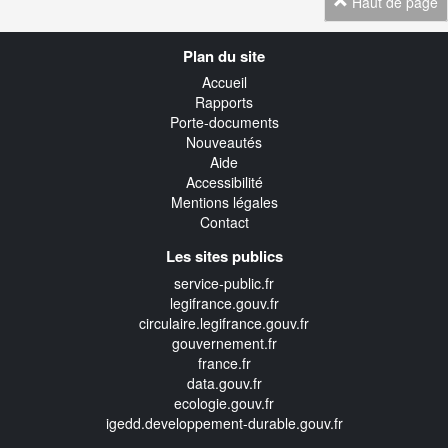
Haut de page
Navigation
Plan du site
transverse
Accueil
Rapports
Porte-documents
Nouveautés
Aide
Accessibilité
Mentions légales
Contact
Les sites publics
service-public.fr
legifrance.gouv.fr
circulaire.legifrance.gouv.fr
gouvernement.fr
france.fr
data.gouv.fr
ecologie.gouv.fr
igedd.developpement-durable.gouv.fr