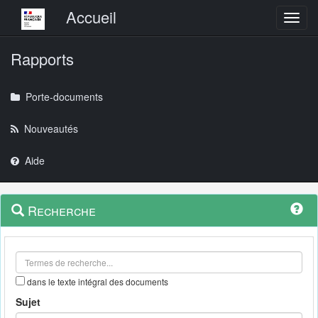
Menu principal
Accueil
Toggl
Rapports
Porte-documents
Nouveautés
Aide
Menu
Navigation
Recherche
contextuel
et
outils
annexes
dans le texte intégral des documents
Sujet