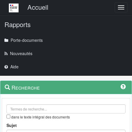
Menu principal
Accueil
Toggl
Rapports
Porte-documents
Nouveautés
Aide
Menu
Navigation
Recherche
contextuel
et
outils
annexes
dans le texte intégral des documents
Sujet