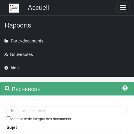
Menu principal
Accueil
Toggl
Rapports
Porte-documents
Nouveautés
Aide
Menu
Navigation
Recherche
contextuel
et
outils
annexes
dans le texte intégral des documents
Sujet