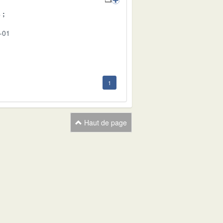
s
-01
1
Haut de page