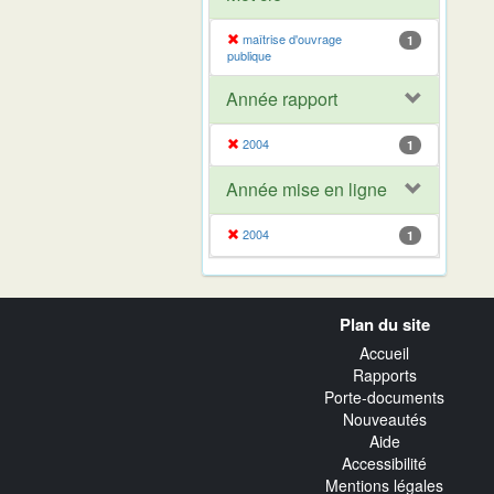
maîtrise d'ouvrage
1
publique
Année rapport
2004
1
Année mise en ligne
2004
1
Navigation
Plan du site
transverse
Accueil
Rapports
Porte-documents
Nouveautés
Aide
Accessibilité
Mentions légales