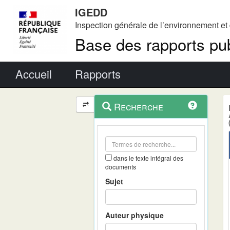
IGEDD
Inspection générale de l’environnement e
Base des rapports pub
Menu principal
Accueil
Rapports
Menu
Navigation
Recherche
contextuel
et
outils
annexes
dans le texte intégral des
documents
Sujet
Auteur physique