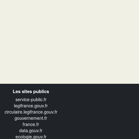
Les sites publics
service-public.fr
legifrance.gouv.fr
circulaire.legifrance.gouv.fr
gouvernement.fr
france.fr
data.gouv.fr
ecologie.gouv.fr