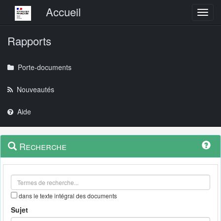
Menu principal
Accueil
Toggl
Rapports
Porte-documents
Nouveautés
Aide
Menu
Navigation
Recherche
contextuel
et
outils
annexes
dans le texte intégral des documents
Sujet