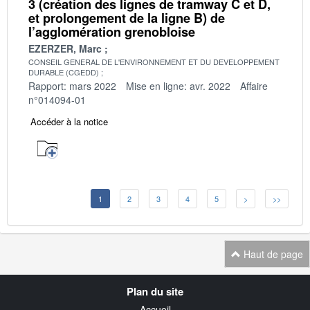
3 (création des lignes de tramway C et D,
et prolongement de la ligne B) de
l’agglomération grenobloise
EZERZER, Marc
CONSEIL GENERAL DE L'ENVIRONNEMENT ET DU DEVELOPPEMENT
DURABLE (CGEDD)
Rapport: mars 2022
Mise en ligne: avr. 2022
Affaire
n°014094-01
Accéder à la notice
1
2
3
4
5
>
>>
Haut de page
Navigation
Plan du site
transverse
Accueil