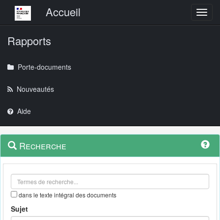
Menu principal
Accueil
Toggl
Rapports
Porte-documents
Nouveautés
Aide
Menu
Navigation
Recherche
contextuel
et
outils
annexes
dans le texte intégral des documents
Sujet