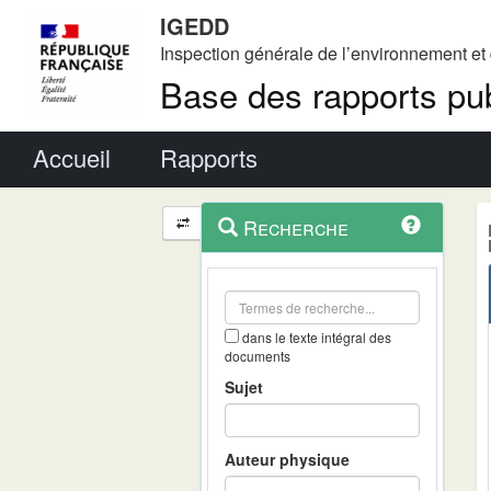
IGEDD
Inspection générale de l’environnement e
Base des rapports pub
Menu principal
Accueil
Rapports
Menu
Navigation
Recherche
contextuel
et
outils
annexes
dans le texte intégral des
documents
Sujet
Auteur physique