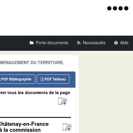
Menu
d'acce
Porte-documents
Nouveautés
Aide
e: AMENAGEMENT DU TERRITOIRE,
PDF Bibliographie
PDF Tableau
ter tous les documents de la page
 Châtenay-en-France
 à la commission