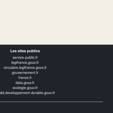
Les sites publics
service-public.fr
legifrance.gouv.fr
circulaire.legifrance.gouv.fr
gouvernement.fr
france.fr
data.gouv.fr
ecologie.gouv.fr
edd.developpement-durable.gouv.fr