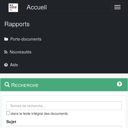
Menu principal
Accueil
Toggl
Rapports
Porte-documents
Nouveautés
Aide
Menu
Navigation
Recherche
contextuel
et
outils
annexes
dans le texte intégral des documents
Sujet