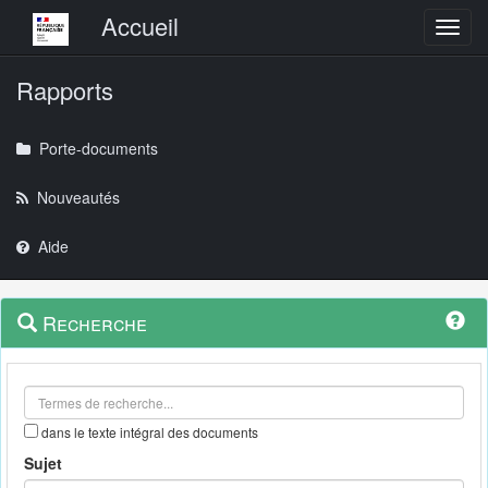
Menu principal
Accueil
Toggl
Rapports
Porte-documents
Nouveautés
Aide
Menu
Navigation
Recherche
contextuel
et
outils
annexes
dans le texte intégral des documents
Sujet