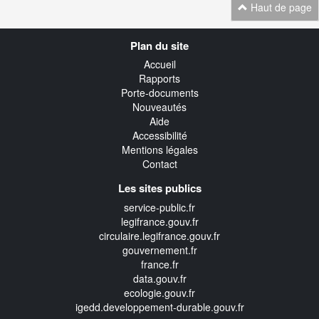
Haut de page
Navigation
Plan du site
transverse
Accueil
Rapports
Porte-documents
Nouveautés
Aide
Accessibilité
Mentions légales
Contact
Les sites publics
service-public.fr
legifrance.gouv.fr
circulaire.legifrance.gouv.fr
gouvernement.fr
france.fr
data.gouv.fr
ecologie.gouv.fr
igedd.developpement-durable.gouv.fr