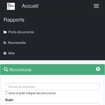
Menu principal
Accueil
Toggl
Rapports
Porte-documents
Nouveautés
Aide
Menu
Navigation
Recherche
contextuel
et
outils
annexes
dans le texte intégral des documents
Sujet